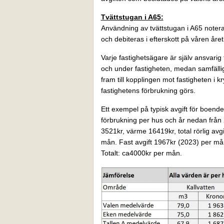
Tvättstugan i A65:
Användning av tvättstugan i A65 notera
och debiteras i efterskott på våren åre
Varje fastighetsägare är själv ansvarig
och under fastigheten, medan samfälli
fram till kopplingen mot fastigheten i
fastighetens förbrukning görs.
Ett exempel på typisk avgift för boend
förbrukning per hus och år nedan från 
3521kr, värme 16419kr, total rörlig avg
mån. Fast avgift 1967kr (2023) per må
Totalt: ca4000kr per mån.