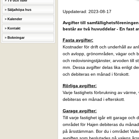
TV och fiber
Sälja/köpa hus
Uppdaterad: 2023-08-17
Kalender
Avgifter till samfällighetsförening
Kontakt
består av två huvuddelar - En fast av
Bokningar
Fasta avgifter:
Kostnader för drift och underhåll av an
och avlopp, grönområden, vägar och b
och redovisningstjänster, arvoden till s
mm. Dessa avgifter delas lika enligt
och debiteras en månad i förskott.
Rörliga avgifter:
Varje fastighets förbrukning av värme,
debiteras en månad i efterskott.
Garage avgifter:
Till varje fastighet igår ett garage och
området för Hajen debiteras du månads
på årsstämman. Bor du i området Valen 
avgiften som beslutades på valens års