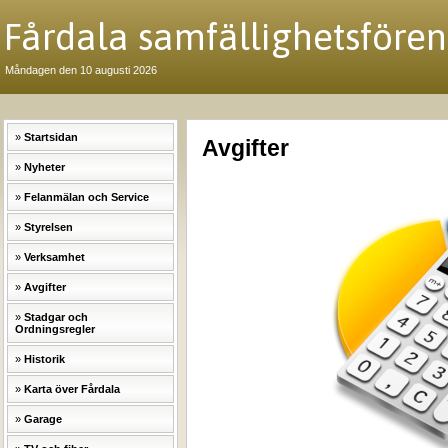
Fårdala samfällighetsföreni
Måndagen den 10 augusti 2026
Startsidan
Avgifter
Nyheter
Felanmälan och Service
Styrelsen
Verksamhet
Avgifter
Stadgar och
Ordningsregler
Historik
Karta över Fårdala
Garage