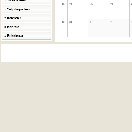
TV och fiber
35
24
25
26
Sälja/köpa hus
Kalender
36
31
1
2
Kontakt
Bokningar