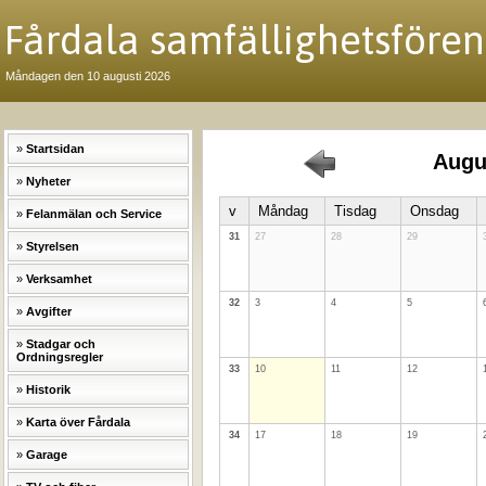
Fårdala samfällighetsfören
Måndagen den 10 augusti 2026
Startsidan
Augu
Nyheter
v
Måndag
Tisdag
Onsdag
Felanmälan och Service
31
27
28
29
Styrelsen
Verksamhet
32
3
4
5
Avgifter
Stadgar och
Ordningsregler
33
10
11
12
Historik
Karta över Fårdala
34
17
18
19
Garage