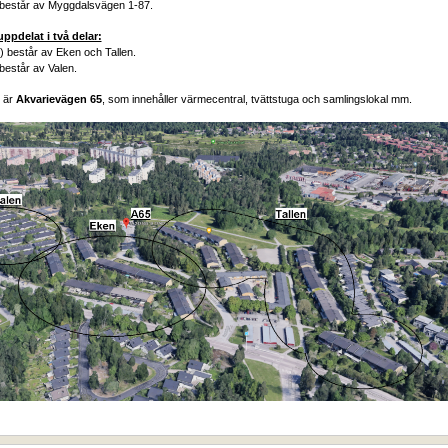
 består av Myggdalsvägen 1-87.
ppdelat i två delar:
) består av Eken och Tallen.
består av Valen.
 är
Akvarievägen 65
, som innehåller värmecentral, tvättstuga och samlingslokal mm.