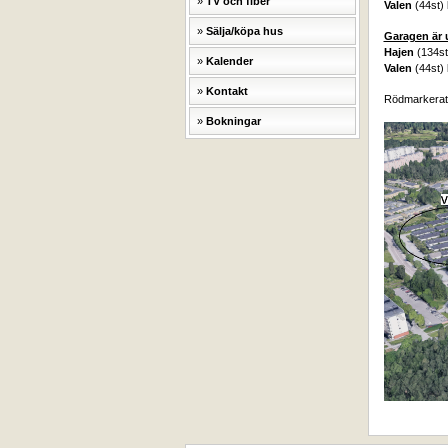
TV och fiber
Valen
(44st)
Sälja/köpa hus
Garagen är u
Hajen
(134st
Kalender
Valen
(44st) 
Kontakt
Rödmarkerat
Bokningar