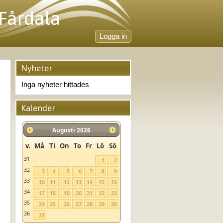
 Fårdala
Logga in
Nyheter
Inga nyheter hittades
Kalender
Augusti
2026
v.
Må
Ti
On
To
Fr
Lö
Sö
31
1
2
32
3
4
5
6
7
8
9
33
10
11
12
13
14
15
16
34
17
18
19
20
21
22
23
35
24
25
26
27
28
29
30
36
31