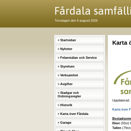
Fårdala samfäll
Torsdagen den 6 augusti 2026
Startsidan
Karta 
Nyheter
Felanmälan och Service
Styrelsen
Verksamhet
Avgifter
Stadgar och
Ordningsregler
Uppdaterad:
Historik
Karta över 
Karta över Fårdala
Bostadsområd
Garage
Eken
(55st) 
Tallen
(79st)