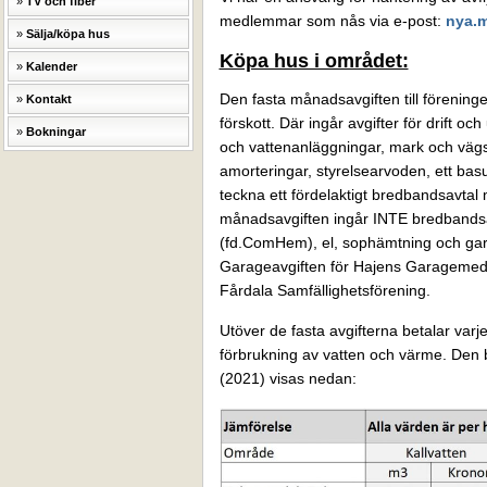
TV och fiber
medlemmar som nås via e-post:
nya.m
Sälja/köpa hus
Köpa hus i området:
Kalender
Den fasta månadsavgiften till förening
Kontakt
förskott. Där ingår avgifter för drift
Bokningar
och vattenanläggningar, mark och vägs
amorteringar, styrelsearvoden, ett basut
teckna ett fördelaktigt bredbandsavtal 
månadsavgiften ingår INTE bredbandsavg
(fd.ComHem), el, sophämtning och gara
Garageavgiften för Hajens Garagemedl
Fårdala Samfällighetsförening.
Utöver de fasta avgifterna betalar varje 
förbrukning av vatten och värme. Den b
(2021) visas nedan: