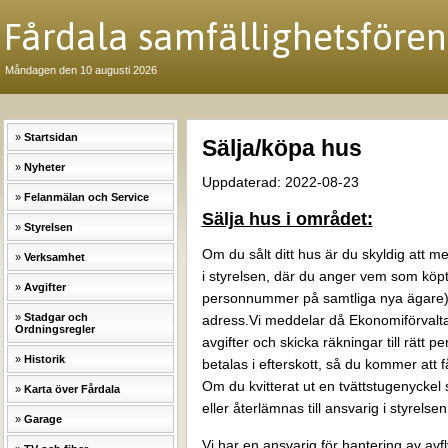
Fårdala samfällighetsfören
Måndagen den 10 augusti 2026
Startsidan
Sälja/köpa hus
Nyheter
Uppdaterad: 2022-08-23
Felanmälan och Service
Sälja hus i området:
Styrelsen
Om du sålt ditt hus är du skyldig att med
Verksamhet
i styrelsen, där du anger vem som köp
Avgifter
personnummer på samtliga nya ägare),
Stadgar och
adress.Vi meddelar då Ekonomiförvalt
Ordningsregler
avgifter och skicka räkningar till rätt p
Historik
betalas i efterskott, så du kommer att få 
Om du kvitterat ut en tvättstugenyckel
Karta över Fårdala
eller återlämnas till ansvarig i styrelsen
Garage
Vi har en ansvarig för hantering av avf